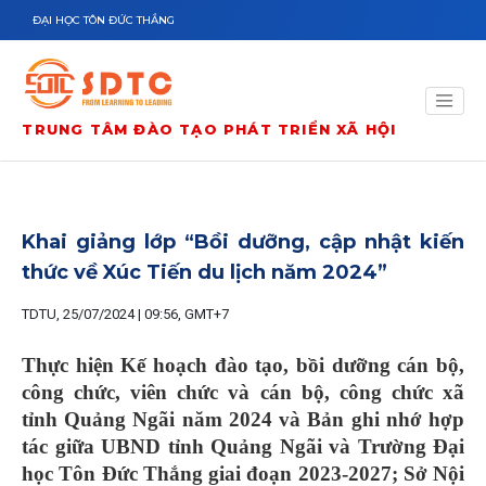
Nhảy đến nội dung
ĐẠI HỌC TÔN ĐỨC THẮNG
TRUNG TÂM ĐÀO TẠO PHÁT TRIỂN XÃ HỘI
Khai giảng lớp “Bồi dưỡng, cập nhật kiến
thức về Xúc Tiến du lịch năm 2024”
TDTU, 25/07/2024 | 09:56, GMT+7
Thực hiện Kế hoạch đào tạo, bồi dưỡng cán bộ,
công chức, viên chức và cán bộ, công chức xã
tỉnh Quảng Ngãi năm 2024 và Bản ghi nhớ hợp
tác giữa UBND tỉnh Quảng Ngãi và Trường Đại
học Tôn Đức Thắng giai đoạn 2023-2027; Sở Nội