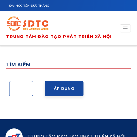
Nhảy đến nội dung
ĐẠI HỌC TÔN ĐỨC THẮNG
TRUNG TÂM ĐÀO TẠO PHÁT TRIỂN XÃ HỘI
TÌM KIẾM
TRUNG TÂM ĐÀO TẠO PHÁT TRIỂN XÃ HỘI