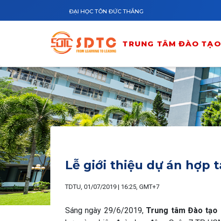
Nhảy đến nội dung
ĐẠI HỌC TÔN ĐỨC THẮNG
TRUNG TÂM ĐÀO TẠO 
Lễ giới thiệu dự án hợp 
TDTU, 01/07/2019 | 16:25, GMT+7
Sáng ngày 29/6/2019,
Trung tâm Đào tạo 