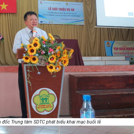
 đốc Trung tâm SDTC phát biểu khai mạc buổi lễ