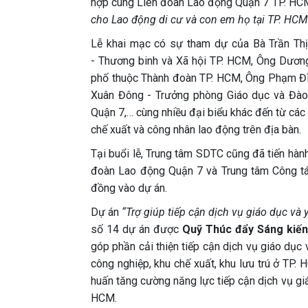
hợp cùng Liên đoàn Lao động Quận 7 TP. HCM 
cho Lao động di cư và con em họ tại TP. HCM
Lễ khai mạc có sự tham dự của Bà Trần Thị
- Thương binh và Xã hội TP. HCM, Ông Dươn
phố thuộc Thành đoàn TP. HCM, Ông Phạm Đì
Xuân Đông - Trưởng phòng Giáo dục và Đào
Quận 7,… cùng nhiều đại biểu khác đến từ các 
chế xuất và công nhân lao động trên địa bàn.
Tại buổi lễ, Trung tâm SDTC cũng đã tiến hàn
đoàn Lao động Quận 7 và Trung tâm Công tá
đồng vào dự án.
Dự án
“Trợ giúp tiếp cận dịch vụ giáo dục và 
số 14 dự án được
Quỹ Thúc đẩy Sáng kiến
góp phần cải thiện tiếp cận dịch vụ giáo dục 
công nghiệp, khu chế xuất, khu lưu trú ở TP.
huấn tăng cường năng lực tiếp cận dịch vụ giáo
HCM.