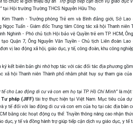
tổ chức lễ giới thiệu dự án
“Trợ giúp tiếp cận dịch vụ giáo dục v
”
tại Hội trường Trường THCS Nguyễn Hữu Thọ.
 Kim Thanh - Trưởng phòng Trẻ em và Bình đẳng giới, Sở Lao
g Ngọc Tuấn - Giám đốc Trung tâm Công tác xã hội Thanh niên 
nh Nghinh - Phó chủ tịch Hội bảo vệ Quyền trẻ em TP. HCM, Ôn
 tạo Quận 7, Ông Nguyễn Văn Tuyền - Chủ tịch Liên đoàn Lao
đơn vị lao động xã hội, giáo dục, y tế, công đoàn, khu công nghi
h ký kết biên bản ghi nhớ hợp tác với các đối tác địa phương gồm
c xã hội Thanh niên Thành phố nhằm phát huy sự tham gia của
y tế cho Lao động di cư và con em họ tại TP. Hồ Chí Minh”
là một 
 Tư pháp (JIFF)
tài trợ thực hiện tại Việt Nam. Mục tiêu của dự
và y tế đối với lao động di cư và con em của họ tại các địa bàn 
 HCM bằng các hoạt động cụ thể: Truyền thông nâng cao nhận thức
 dục, y tế và đồng hành trợ giúp tiếp cận dịch vụ giáo dục, y tế t