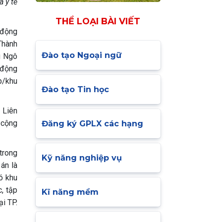
à y tế
THỂ LOẠI BÀI VIẾT
 động
Thành
Đào tạo Ngoại ngữ
g Ngô
 động
ệp/khu
Đào tạo Tin học
 Liên
 cộng
Đăng ký GPLX các hạng
trong
Kỹ năng nghiệp vụ
 án là
có khu
, tập
Kĩ năng mềm
ại TP.