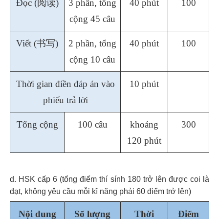
Đọc (
阅读
)
3 phần, tổng
40 phút
100
cộng 45 câu
Viết (
书写
)
2 phần, tổng
40 phút
100
cộng 10 câu
Thời gian điền đáp án vào
10 phút
phiếu trả lời
Tổng cộng
100 câu
khoảng
300
120 phút
d. HSK cấp 6 (tổng điểm thí sính 180 trở lên được coi là
đạt, không yêu cầu mỗi kĩ năng phải 60 điểm trở lên)
Nội dung
Số lượng
Thời
Điểm