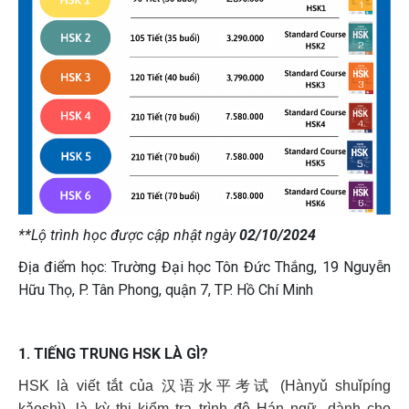
**Lộ trình học được cập nhật ngày
02/10/2024
Địa điểm học: Trường Đại học Tôn Đức Thắng, 19 Nguyễn
Hữu Thọ, P. Tân Phong, quận 7, TP. Hồ Chí Minh
1. TIẾNG TRUNG HSK LÀ GÌ?
HSK là viết tắt của 汉语水平考试 (Hànyǔ shuǐpíng
kǎoshì), là kỳ thi kiểm tra trình độ Hán ngữ, dành cho