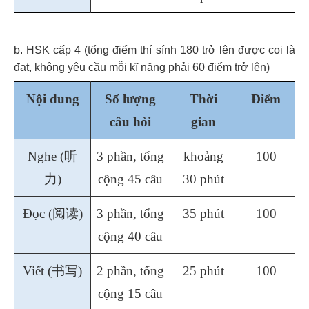
b. HSK cấp 4 (tổng điểm thí sính 180 trở lên được coi là
đạt, không yêu cầu mỗi kĩ năng phải 60 điểm trở lên)
Nội dung
Số lượng
Thời
Điểm
câu hỏi
gian
Nghe (
听
3 phần, tổng
khoảng
100
力
)
cộng 45 câu
30 phút
Đọc (
阅读
)
3 phần, tổng
35 phút
100
cộng 40 câu
Viết (
书写
)
2 phần, tổng
25 phút
100
cộng 15 câu