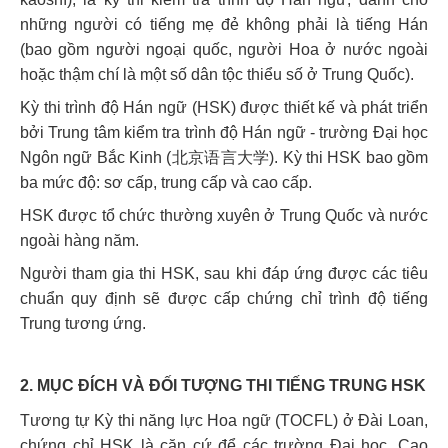
những người có tiếng mẹ đẻ không phải là tiếng Hán
(bao gồm người ngoại quốc, người Hoa ở nước ngoài
hoặc thậm chí là một số dân tộc thiểu số ở Trung Quốc).
Kỳ thi trình độ Hán ngữ (HSK) được thiết kế và phát triển
bởi Trung tâm kiểm tra trình độ Hán ngữ - trường Đại học
Ngôn ngữ Bắc Kinh (北京语言大学). Kỳ thi HSK bao gồm
ba mức độ: sơ cấp, trung cấp và cao cấp.
HSK được tổ chức thường xuyên ở Trung Quốc và nước
ngoài hàng năm.
Người tham gia thi HSK, sau khi đáp ứng được các tiêu
chuẩn quy định sẽ được cấp chứng chỉ trình độ tiếng
Trung tương ứng.
2. MỤC ĐÍCH VÀ ĐỐI TƯỢNG THI TIẾNG TRUNG HSK
Tương tự Kỳ thi năng lực Hoa ngữ (TOCFL) ở Đài Loan,
chứng chỉ HSK là căn cứ để các trường Đại học, Cao