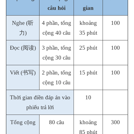
câu hỏi
gian
Nghe (
听
4 phần, tổng
khoảng
100
力
)
cộng 40 câu
35 phút
Đọc (
阅读
)
3 phần, tổng
25 phút
100
cộng 30 câu
Viết (
书写
)
2 phần, tổng
15 phút
100
cộng 10 câu
Thời gian điền đáp án vào
10
phiếu trả lời
Tổng cộng
80 câu
khoảng
300
85 phút