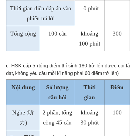
Thời gian điền đáp án vào
10 phút
phiếu trả lời
Tổng cộng
100 câu
khoảng
300
100 phút
c. HSK cấp 5 (tổng điểm thí sính 180 trở lên được coi là
đạt, không yêu cầu mỗi kĩ năng phải 60 điểm trở lên)
Nội dung
Số lượng
Thời
Điểm
câu hỏi
gian
Nghe (
听
2 phần, tổng
khoảng
100
力
)
cộng 45 câu
30 phút