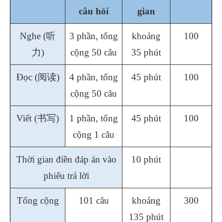
câu hỏi
gian
Nghe (
听
3 phần, tổng
khoảng
100
力
)
cộng 50 câu
35 phút
Đọc (
阅读
)
4 phần, tổng
45 phút
100
cộng 50 câu
Viết (
书写
)
1 phần, tổng
45 phút
100
cộng 1 câu
Thời gian điền đáp án vào
10 phút
phiếu trả lời
Tổng cộng
101 câu
khoảng
300
135 phút