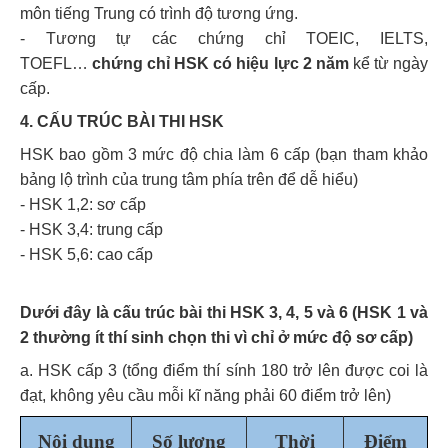
môn tiếng Trung có trình độ tương ứng.
- Tương tự các chứng chỉ TOEIC, IELTS,
TOEFL…
chứng chỉ HSK có hiệu lực 2 năm
kể từ ngày
cấp.
4. CẤU TRÚC BÀI THI HSK
HSK bao gồm 3 mức độ chia làm 6 cấp (bạn tham khảo
bảng lộ trình của trung tâm phía trên để dễ hiểu)
- HSK 1,2: sơ cấp
- HSK 3,4: trung cấp
- HSK 5,6: cao cấp
Dưới đây là cấu trúc bài thi HSK 3, 4, 5 và 6 (HSK 1 và
2 thường ít thí sinh chọn thi vì chỉ ở mức độ sơ cấp)
a. HSK cấp 3 (tổng điểm thí sính 180 trở lên được coi là
đạt, không yêu cầu mỗi kĩ năng phải 60 điểm trở lên)
Nội dung
Số lượng
Thời
Điểm