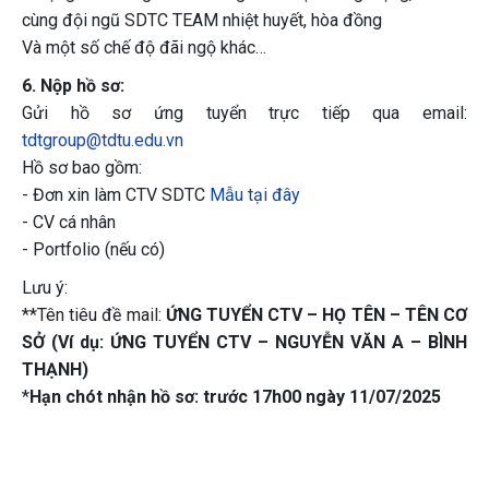
cùng đội ngũ SDTC TEAM nhiệt huyết, hòa đồng
Và một số chế độ đãi ngộ khác…
6. Nộp hồ sơ:
Gửi hồ sơ ứng tuyển trực tiếp qua email:
tdtgroup@tdtu.edu.vn
Hồ sơ bao gồm:
- Đơn xin làm CTV SDTC
Mẫu tại đây
- CV cá nhân
- Portfolio (nếu có)
Lưu ý:
**Tên tiêu đề mail:
ỨNG TUYỂN CTV – HỌ TÊN – TÊN CƠ
SỞ (Ví dụ: ỨNG TUYỂN CTV – NGUYỄN VĂN A – BÌNH
THẠNH)
*
Hạn chót nhận hồ sơ: trước 17h00 ngày 11/07/2025