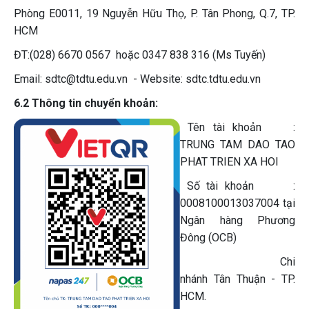
Phòng E0011, 19 Nguyễn Hữu Thọ, P. Tân Phong, Q.7, TP.
HCM
ĐT:(028) 6670 0567 hoặc 0347 838 316 (Ms Tuyến)
Email: sdtc@tdtu.edu.vn - Website: sdtc.tdtu.edu.vn
6.2 Thông tin chuyển khoản:
Tên tài khoản :
TRUNG TAM DAO TAO
PHAT TRIEN XA HOI
Số tài khoản :
0008100013037004 tại
Ngân hàng Phương
Đông (OCB)
Chi
nhánh Tân Thuận - TP.
HCM.