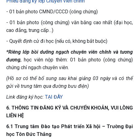
Phiếu đăng ký lớp Chuyên viên chính
- 01 bản photo CMND/CCCD (công chứng)
- 01 bản photo (công chứng) văn bằng cao nhất (đại học,
cao đẳng, trung cấp…)
- Quyết định cử đi học (nếu có, không bắt buộc)
*Riêng lớp bồi dưỡng ngạch chuyên viên chính và tương
đương
, học viên nộp thêm: 01 bản photo (công chứng)
chứng chỉ ngạch chuyên viên.
(Hồ sơ có thể bổ sung sau khai giảng 03 ngày và có thể
gửi về trung tâm qua đường bưu điện)
Link đăng ký học:
TẠI ĐÂY
6. THÔNG TIN ĐĂNG KÝ VÀ CHUYỂN KHOẢN, VUI LÒNG
LIÊN HỆ
6.1 Trung tâm Đào tạo Phát triển Xã hội – Trường Đại
học Tôn Đức Thắng