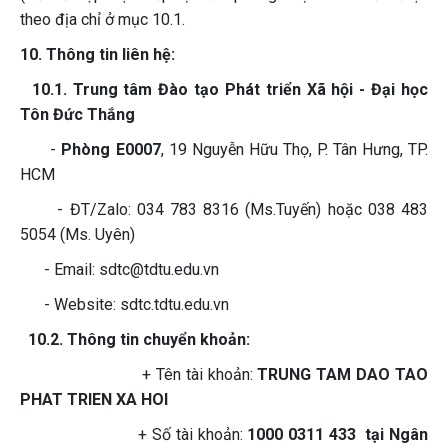
theo địa chỉ ở mục 10.1.
10. Thông tin liên hệ:
10.1. Trung tâm Đào tạo Phát triển Xã hội - Đại học
Tôn Đức Thắng
-
Phòng E0007
, 19 Nguyễn Hữu Thọ, P. Tân Hưng, TP.
HCM
- ĐT/Zalo: 034 783 8316 (Ms.Tuyến) hoặc 038 483
5054 (Ms. Uyên)
- Email: sdtc@tdtu.edu.vn
- Website: sdtc.tdtu.edu.vn
10.2. Thông tin chuyển khoản:
+ Tên tài khoản:
TRUNG TAM DAO TAO
PHAT TRIEN XA HOI
+ Số tài khoản:
1000 0311 433 tại Ngân