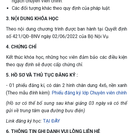
ngạch chuyên viên chính.
Các đối tượng khác theo quy định của pháp luật.
3. NỘI DUNG KHÓA HỌC
Theo nội dung chương trình được ban hành tại Quyết định
số 421/QĐ-BNV ngày 02/06/2022 của Bộ Nội Vụ.
4. CHỨNG CHỈ
Kết thúc khóa học, những học viên đảm bảo các điều kiện
theo quy định sẽ được cấp chứng chỉ.
5. HỒ SƠ VÀ THỦ TỤC ĐĂNG KÝ :
- 01 phiếu đăng kí, có dán 2 hình chân dung 4x6, nền xanh
(Theo mẫu đính kèm):
Phiếu đăng ký lớp Chuyên viên chính
(Hồ sơ có thể bổ sung sau khai giảng 03 ngày và có thể
gửi về trung tâm qua đường bưu điện)
Link đăng ký học:
TẠI ĐÂY
6. THÔNG TIN GHI DANH VUI LÒNG LIÊN HỆ