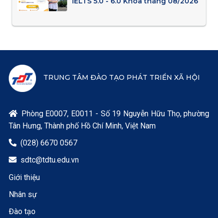
IELTS 5.0 - 6.0 Khóa tháng 08/2026
TRUNG TÂM ĐÀO TẠO PHÁT TRIỂN XÃ HỘI
Phòng E0007, E0011 - Số 19 Nguyễn Hữu Thọ, phường

Tân Hưng, Thành phố Hồ Chí Minh, Việt Nam
(028) 6670 0567

sdtc@tdtu.edu.vn

Giới thiệu
Nhân sự
Đào tạo