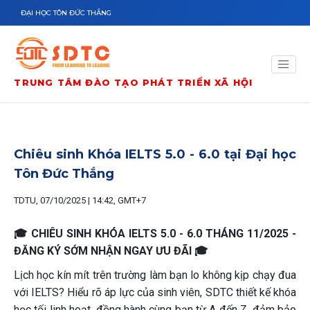
Nhảy đến nội dung
ĐẠI HỌC TÔN ĐỨC THẮNG
TRUNG TÂM ĐÀO TẠO PHÁT TRIỂN XÃ HỘI
Chiêu sinh Khóa IELTS 5.0 - 6.0 tại Đại học
Tôn Đức Thắng
TDTU, 07/10/2025 | 14:42, GMT+7
🎓 CHIÊU SINH KHÓA IELTS 5.0 - 6.0 THÁNG 11/2025 -
ĐĂNG KÝ SỚM NHẬN NGAY ƯU ĐÃI️ 🎓
Lịch học kín mít trên trường làm bạn lo không kịp chạy đua
với IELTS? Hiểu rõ áp lực của sinh viên, SDTC thiết kế khóa
học tối linh hoạt, đồng hành cùng bạn từ A đến Z, đảm bảo