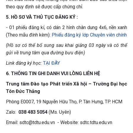
theo quy định sẽ được cấp chứng chỉ.
5. HỒ SƠ VÀ THỦ TỤC ĐĂNG KÝ :
- 01 phiếu đăng kí, có dán 2 hình chân dung 4x6, nền xanh
(Theo mẫu đính kèm):
Phiếu đăng ký lớp Chuyên viên chính
(Hồ sơ có thể bổ sung sau khai giảng 03 ngày và có thể
gửi về trung tâm qua đường bưu điện)
Link đăng ký học:
TẠI ĐÂY
6. THÔNG TIN GHI DANH VUI LÒNG LIÊN HỆ
Trung tâm Đào tạo Phát triển Xã hội – Trường Đại học
Tôn Đức Thắng
Phòng E0007, 19 Nguyễn Hữu Thọ, P. Tân Hưng, TP. HCM
Zalo:
038 483 5054
(Ms. Uyên)
Email: sdtc@tdtu.edu.vn - Website: sdtc.tdtu.edu.vn