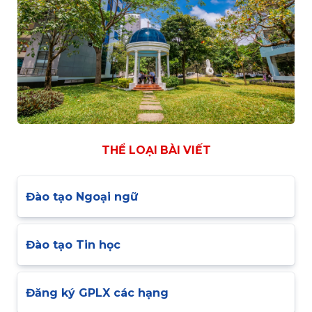
THỂ LOẠI BÀI VIẾT
Đào tạo Ngoại ngữ
Đào tạo Tin học
Đăng ký GPLX các hạng