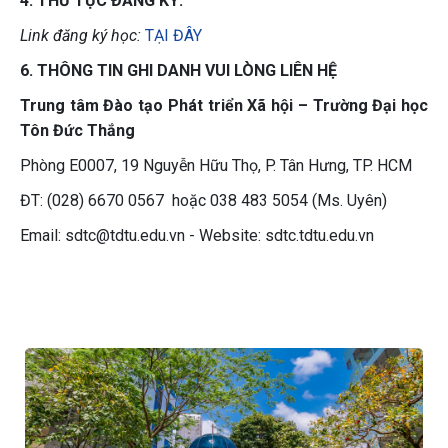
4. THỦ TỤC ĐĂNG KÝ:
Link đăng ký học:
TẠI ĐÂY
6. THÔNG TIN GHI DANH VUI LÒNG LIÊN HỆ
Trung tâm Đào tạo Phát triển Xã hội – Trường Đại học
Tôn Đức Thắng
Phòng E0007, 19 Nguyễn Hữu Thọ, P. Tân Hưng, TP. HCM
ĐT: (028) 6670 0567 hoặc 038 483 5054 (Ms. Uyên)
Email: sdtc@tdtu.edu.vn - Website: sdtc.tdtu.edu.vn