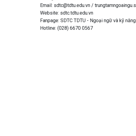
Email: sdtc@tdtu.edu.vn / trungtamngoaingu.
Website: sdtc.tdtu.edu.vn
Fanpage: SDTC TDTU - Ngoại ngữ và kỹ năn
Hotline: (028) 6670 0567