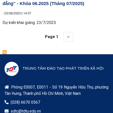
đẳng" - Khóa 06.2025 (Tháng 07/2025)
-
23/06/2025 | 14:57
Dự kiến khai giảng: 23/7/2025
Pagination
Next page
Page 1
››
TRUNG TÂM ĐÀO TẠO PHÁT TRIỂN XÃ HỘI
Phòng E0007, E0011 - Số 19 Nguyễn Hữu Thọ, phường

Tân Hưng, Thành phố Hồ Chí Minh, Việt Nam
(028) 6670 0567

sdtc@tdtu.edu.vn
