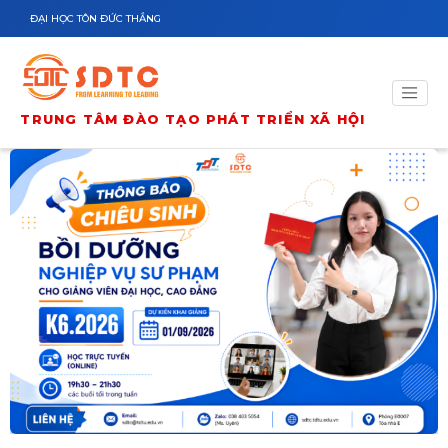
Nhảy đến nội dung
ĐẠI HỌC TÔN ĐỨC THẮNG
TRUNG TÂM ĐÀO TẠO PHÁT TRIỂN XÃ HỘI