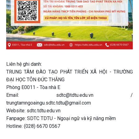
Liên hệ ghi danh:
TRUNG TÂM ĐÀO TẠO PHÁT TRIỂN XÃ HỘI - TRƯỜNG
ĐẠI HỌC TÔN ĐỨC THẮNG
Phòng E0011 - Tòa nhà E
Email: sdtc@tdtu.edu.vn /
trungtamngoaingu.sdtc.tdtu@gmail.com
Website: sdtc.tdtu.edu.vn
Fanpage: SDTC TDTU - Ngoại ngữ và kỹ năng mềm
Hotline: (028) 6670 0567