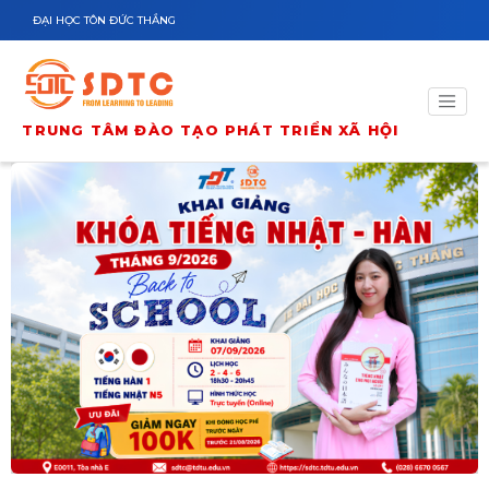
Nhảy đến nội dung
ĐẠI HỌC TÔN ĐỨC THẮNG
TRUNG TÂM ĐÀO TẠO PHÁT TRIỂN XÃ HỘI