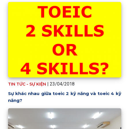
| 23/04/2018
TIN TỨC - SỰ KIỆN
Sự khác nhau giữa toeic 2 kỹ năng và toeic 4 kỹ
năng?