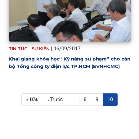
| 16/09/2017
TIN TỨC - SỰ KIỆN
Khai giảng khóa học “Kỹ năng sư phạm” cho cán
bộ Tổng công ty điện lực TP.HCM (EVNHCMC)
Pagination
First page
Trang trước
Trang
Trang
Trang hiện thời
« Đầu
‹ Trước
…
8
9
10